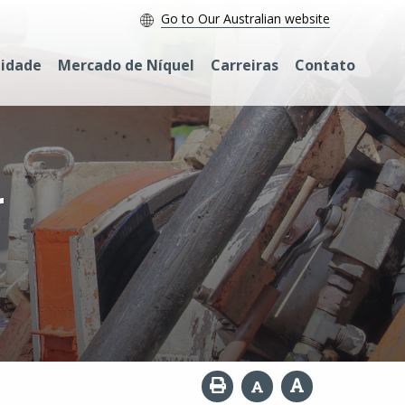
Go to Our Australian website
lidade
Mercado de Níquel
Carreiras
Contato
r