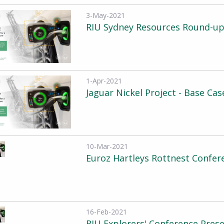
3-May-2021
RIU Sydney Resources Round-up
1-Apr-2021
Jaguar Nickel Project - Base Ca
10-Mar-2021
Euroz Hartleys Rottnest Confer
16-Feb-2021
RIU Explorers' Conference Pres