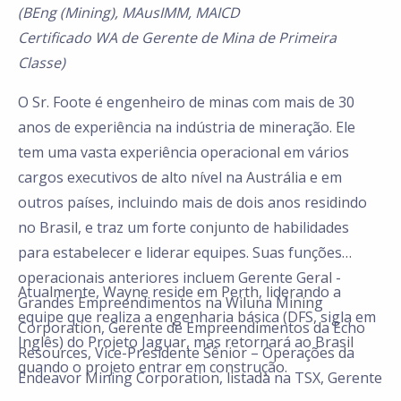
(BEng (Mining), MAusIMM, MAICD
Certificado WA de Gerente de Mina de Primeira
Classe)
O Sr. Foote é engenheiro de minas com mais de 30
anos de experiência na indústria de mineração. Ele
tem uma vasta experiência operacional em vários
cargos executivos de alto nível na Austrália e em
outros países, incluindo mais de dois anos residindo
no Brasil, e traz um forte conjunto de habilidades
para estabelecer e liderar equipes. Suas funções
operacionais anteriores incluem Gerente Geral -
Atualmente, Wayne reside em Perth, liderando a
Grandes Empreendimentos na Wiluna Mining
equipe que realiza a engenharia básica (DFS, sigla em
Corporation, Gerente de Empreendimentos da Echo
Inglês) do Projeto Jaguar, mas retornará ao Brasil
Resources, Vice-Presidente Sênior – Operações da
quando o projeto entrar em construção.
Endeavor Mining Corporation, listada na TSX, Gerente