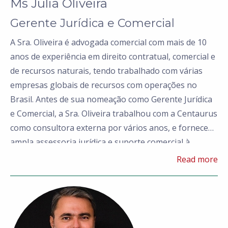
Ms Júlia Oliveira
Gerente Jurídica e Comercial
A Sra. Oliveira é advogada comercial com mais de 10
anos de experiência em direito contratual, comercial e
de recursos naturais, tendo trabalhado com várias
empresas globais de recursos com operações no
Brasil. Antes de sua nomeação como Gerente Jurídica
e Comercial, a Sra. Oliveira trabalhou com a Centaurus
como consultora externa por vários anos, e forneceu
ampla assessoria jurídica e suporte comercial à
Empresa durante as negociações para a aquisição do
Read more
Projeto Jaguar.