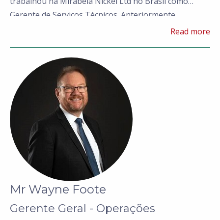
trabalhou na Mirabela Nickel Ltd no Brasil como
Gerente de Serviços Técnicos. Anteriormente,
trabalhou na exploração de ouro em Yilgarn com a
Read more
Normandy (agora Newmont) e Homestake (agora
Barrick), bem como nas operações de minério de ferro
da BHP na região de Pilbara. O Sr. Fitzhardinge residiu
no Brasil por 11 anos e é fluente em Português.
Mr Wayne Foote
Gerente Geral - Operações