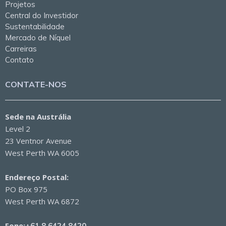
Canadá, China e América do Sul. De 2006 a 2009, o Sr.
Projetos
Central do Investidor
Osborne trabalhou com o Mitchell River Group como
Sustentabilidade
Geólogo Chefe para as empresas afiliadas Albidon
Mercado de Níquel
Limited e Mirabela Nickel Limited. Ele é fluente em
Carreiras
português e inglês e prestou consultoria para uma
Contato
gama de empresas em um amplo espectro de
CONTATE-NOS
commodities
.
Sede na Austrália
Level 2
23 Ventnor Avenue
West Perth WA 6005
Endereço Postal:
PO Box 975
West Perth WA 6872
Fone:
+61 8 6424 8420