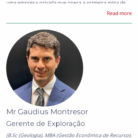
uma empresa privada que opera a primeira mina de
diamantes de quimberlito na América do Sul. Naquela
Read more
empresa, o Sr. Borges foi chave para o negócio, desde
a exploração até a construção, comissionamento e
operação da mina.
Mr Gaudius Montresor
Gerente de Exploração
(B.Sc (Geologia), MBA (Gestão Econômica de Recursos