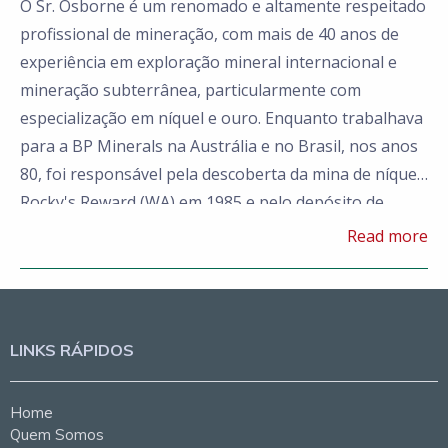
O Sr. Osborne é um renomado e altamente respeitado
profissional de mineração, com mais de 40 anos de
experiência em exploração mineral internacional e
mineração subterrânea, particularmente com
especialização em níquel e ouro. Enquanto trabalhava
para a BP Minerals na Austrália e no Brasil, nos anos
80, foi responsável pela descoberta da mina de níquel
Rocky's Reward (WA) em 1985 e pelo depósito de
zinco-cobre-prata C2C no Brasil, além de ocupar o
Read more
cargo de Gerente de Geologia da mina de ouro
Cabaçal I. Em 1989, ingressou na WMC no Brasil como
geólogo sênior, chegando ao cargo de Geólogo
Principal, onde chefiou as equipes responsáveis pela
LINKS RÁPIDOS
descoberta do depósito de níquel de Boa Vista e das
minas de ouro de Sertão, no Brasil, e esteve envolvido
Home
na pesquisa global de níquel sulfetado na África,
Quem Somos