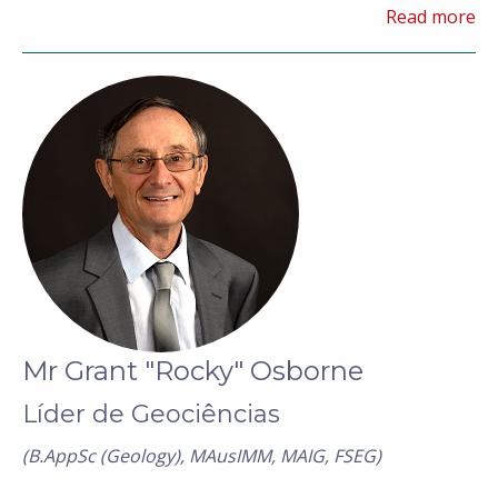
Superintendente de Projeto no Empreendimento de
Read more
Níquel de Santa Rita da Mirabela, no Brasil, e
Engenheiro de Processo de Grupo nas operações de
mineração de níquel da Sally Malay Mining.
Mr Grant "Rocky" Osborne
Líder de Geociências
(B.AppSc (Geology), MAusIMM, MAIG, FSEG)